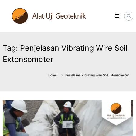
Skip
ALATUJIGEOTEKNIK.COM
to
DISTRIBUTOR
content
INSTRUMENT
&
JASA
MONITORING
GEOTEKNIK
Tag:
Penjelasan Vibrating Wire Soil
Extensometer
Home
Penjelasan Vibrating Wire Soil Extensometer