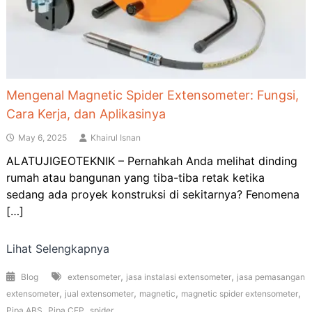
Mengenal Magnetic Spider Extensometer: Fungsi,
Cara Kerja, dan Aplikasinya
May 6, 2025
Khairul Isnan
ALATUJIGEOTEKNIK – Pernahkah Anda melihat dinding
rumah atau bangunan yang tiba-tiba retak ketika
sedang ada proyek konstruksi di sekitarnya? Fenomena
[…]
Lihat Selengkapnya
,
,
Blog
extensometer
jasa instalasi extensometer
jasa pemasangan
,
,
,
,
extensometer
jual extensometer
magnetic
magnetic spider extensometer
,
,
Pipa ABS
Pipa CEP
spider