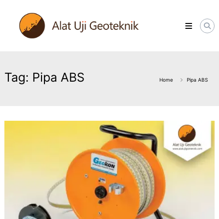
Skip
ALATUJIGEOTEKNIK.COM
to
DISTRIBUTOR
content
INSTRUMENT
&
JASA
MONITORING
GEOTEKNIK
Tag:
Pipa ABS
Home
Pipa ABS