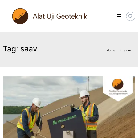
Skip
ALATUJIGEOTEKNIK.COM
to
DISTRIBUTOR
content
INSTRUMENT
&
JASA
MONITORING
GEOTEKNIK
Tag:
saav
Home
saav