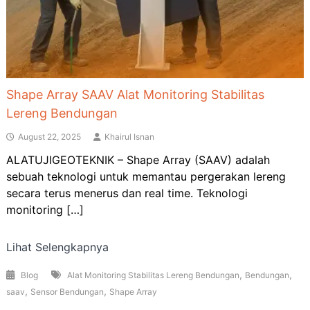
Shape Array SAAV Alat Monitoring Stabilitas
Lereng Bendungan
August 22, 2025
Khairul Isnan
ALATUJIGEOTEKNIK – Shape Array (SAAV) adalah
sebuah teknologi untuk memantau pergerakan lereng
secara terus menerus dan real time. Teknologi
monitoring […]
Lihat Selengkapnya
,
,
Blog
Alat Monitoring Stabilitas Lereng Bendungan
Bendungan
,
,
saav
Sensor Bendungan
Shape Array