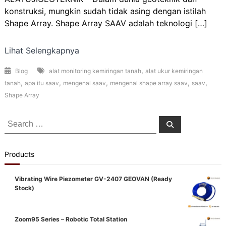
konstruksi, mungkin sudah tidak asing dengan istilah
Shape Array. Shape Array SAAV adalah teknologi […]
Lihat Selengkapnya
,
Blog
alat monitoring kemiringan tanah
alat ukur kemiringan
,
,
,
,
,
tanah
apa itu saav
mengenal saav
mengenal shape array saav
saav
Shape Array
Search
Search
for:
Products
Vibrating Wire Piezometer GV-2407 GEOVAN (Ready
Stock)
Zoom95 Series – Robotic Total Station