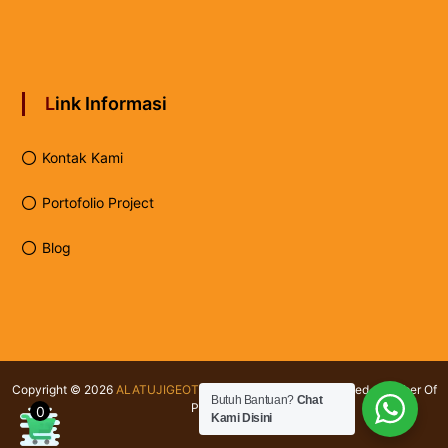
Link Informasi
Kontak Kami
Portofolio Project
Blog
Copyright © 2026
ALATUJIGEOTEKNIK.COM
All rights reserved. Member Of
Butuh Bantuan?
Chat
PT Testindo
0
Kami Disini