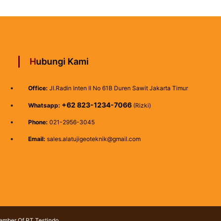
Hubungi Kami
Office:
Jl.Radin Inten II No 61B Duren Sawit Jakarta Timur
+62 823-1234-7066
Whatsapp:
(Rizki)
Phone:
021-2956-3045
Email:
sales.alatujigeoteknik@gmail.com
Member Of PT Testindo