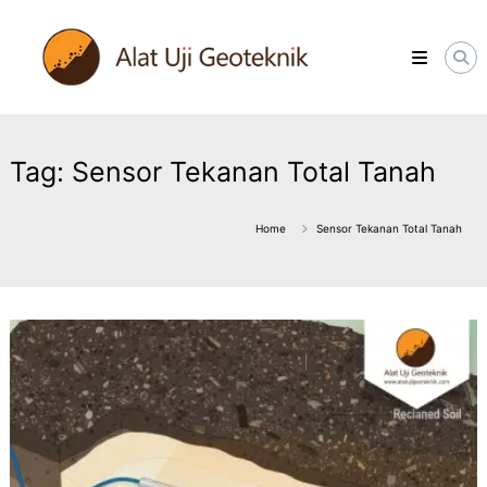
Skip
ALATUJIGEOTEKNIK.COM
to
DISTRIBUTOR
content
INSTRUMENT
&
JASA
MONITORING
GEOTEKNIK
Tag:
Sensor Tekanan Total Tanah
Home
Sensor Tekanan Total Tanah