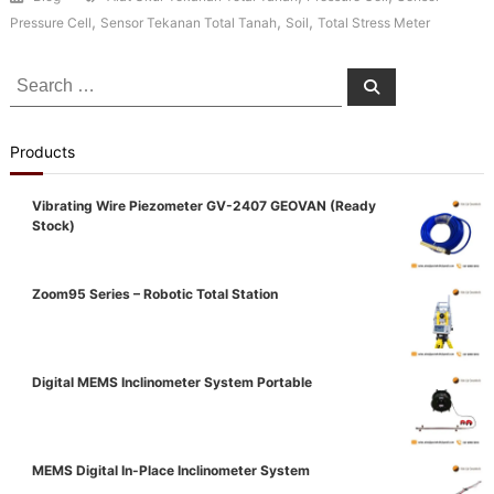
,
,
,
Pressure Cell
Sensor Tekanan Total Tanah
Soil
Total Stress Meter
Search
Search
for:
Products
Vibrating Wire Piezometer GV-2407 GEOVAN (Ready
Stock)
Zoom95 Series – Robotic Total Station
Digital MEMS Inclinometer System Portable
MEMS Digital In-Place Inclinometer System