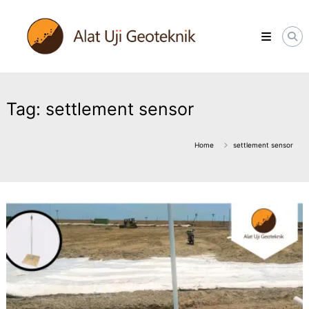
Skip
ALATUJIGEOTEKNIK.COM
to
DISTRIBUTOR
content
INSTRUMENT
&
JASA
MONITORING
GEOTEKNIK
Tag:
settlement sensor
Home
settlement sensor