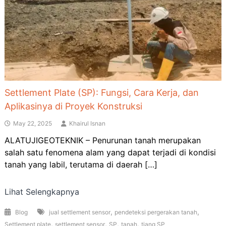
Settlement Plate (SP): Fungsi, Cara Kerja, dan
Aplikasinya di Proyek Konstruksi
May 22, 2025
Khairul Isnan
ALATUJIGEOTEKNIK – Penurunan tanah merupakan
salah satu fenomena alam yang dapat terjadi di kondisi
tanah yang labil, terutama di daerah […]
Lihat Selengkapnya
,
,
Blog
jual settlement sensor
pendeteksi pergerakan tanah
,
,
,
,
Settlement plate
settlement sensor
SP
tanah
tiang SP