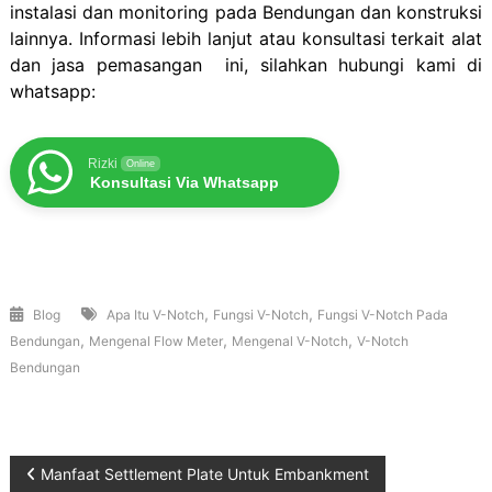
instalasi dan monitoring pada Bendungan dan konstruksi
lainnya. Informasi lebih lanjut atau konsultasi terkait alat
dan jasa pemasangan
ini, silahkan hubungi kami di
whatsapp:
Rizki
Online
Konsultasi Via Whatsapp
,
,
Blog
Apa Itu V-Notch
Fungsi V-Notch
Fungsi V-Notch Pada
,
,
,
Bendungan
Mengenal Flow Meter
Mengenal V-Notch
V-Notch
Bendungan
Post
Manfaat Settlement Plate Untuk Embankment