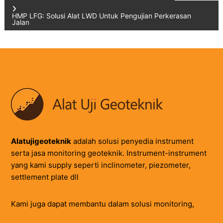
navigation
HMP LFG: Solusi Alat LWD Untuk Pengujian Perkerasan
Jalan
Alatujigeoteknik
adalah solusi penyedia instrument
serta jasa monitoring geoteknik. Instrument-instrument
yang kami supply seperti inclinometer, piezometer,
settlement plate dll
Kami juga dapat membantu dalam solusi monitoring,