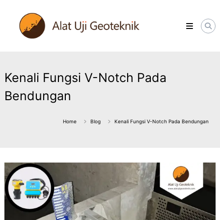
Skip
ALATUJIGEOTEKNIK.COM
to
DISTRIBUTOR
content
INSTRUMENT
&
JASA
MONITORING
GEOTEKNIK
Kenali Fungsi V-Notch Pada
Bendungan
Home
Blog
Kenali Fungsi V-Notch Pada Bendungan