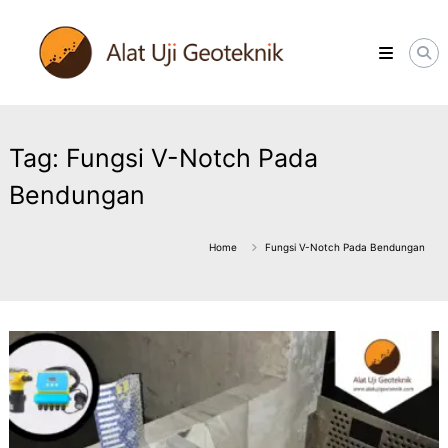
Skip
ALATUJIGEOTEKNIK.COM
to
DISTRIBUTOR
content
INSTRUMENT
&
JASA
MONITORING
GEOTEKNIK
Tag:
Fungsi V-Notch Pada
Bendungan
Home
Fungsi V-Notch Pada Bendungan