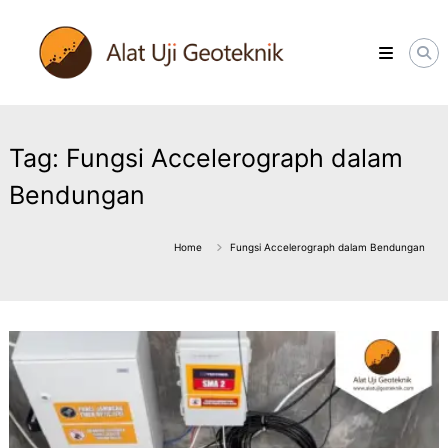
Skip
ALATUJIGEOTEKNIK.COM
to
DISTRIBUTOR
content
INSTRUMENT
&
JASA
MONITORING
GEOTEKNIK
Tag:
Fungsi Accelerograph dalam
Bendungan
Home
Fungsi Accelerograph dalam Bendungan