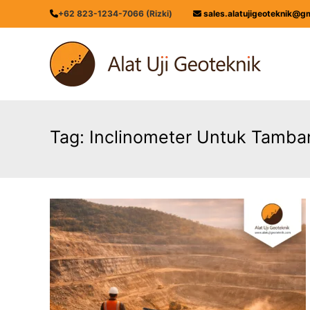
Skip
+62 823-1234-7066 (Rizki)
sales.alatujigeoteknik@g
to
content
ALATUJIGEOTEKNIK.COM
DISTRIBUTOR
INSTRUMENT
&
JASA
MONITORING
Tag:
Inclinometer Untuk Tamba
GEOTEKNIK