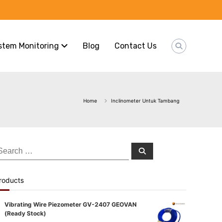
stem Monitoring
Blog
Contact Us
Home
Inclinometer Untuk Tambang
earch
Search
or:
roducts
Vibrating Wire Piezometer GV-2407 GEOVAN
(Ready Stock)