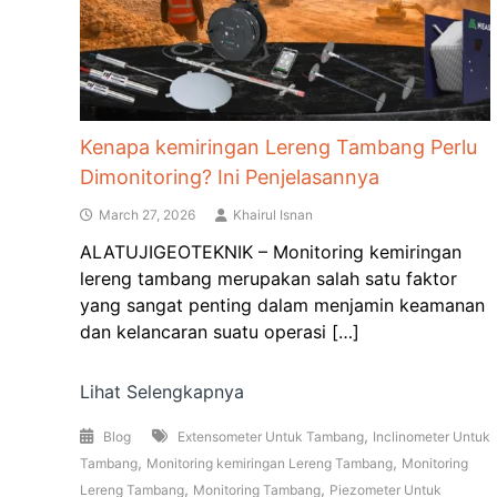
Kenapa kemiringan Lereng Tambang Perlu
Dimonitoring? Ini Penjelasannya
March 27, 2026
Khairul Isnan
ALATUJIGEOTEKNIK – Monitoring kemiringan
lereng tambang merupakan salah satu faktor
yang sangat penting dalam menjamin keamanan
dan kelancaran suatu operasi […]
Lihat Selengkapnya
,
Blog
Extensometer Untuk Tambang
Inclinometer Untuk
,
,
Tambang
Monitoring kemiringan Lereng Tambang
Monitoring
,
,
Lereng Tambang
Monitoring Tambang
Piezometer Untuk