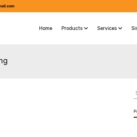
mail.com
Home
Products
Services
Si
ng
S
f
P