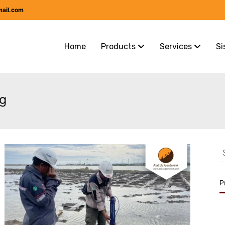
mail.com
Home
Products
Services
Si
g
S
f
P