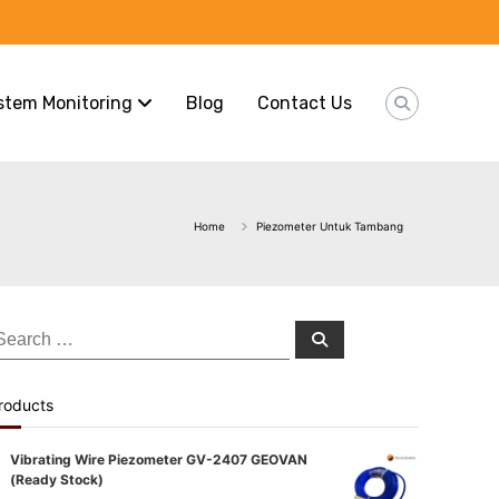
stem Monitoring
Blog
Contact Us
Home
Piezometer Untuk Tambang
earch
Search
or:
roducts
Vibrating Wire Piezometer GV-2407 GEOVAN
(Ready Stock)