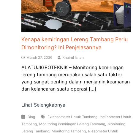
Kenapa kemiringan Lereng Tambang Perlu
Dimonitoring? Ini Penjelasannya
March 27, 2026
Khairul Isnan
ALATUJIGEOTEKNIK – Monitoring kemiringan
lereng tambang merupakan salah satu faktor
yang sangat penting dalam menjamin keamanan
dan kelancaran suatu operasi […]
Lihat Selengkapnya
,
Blog
Extensometer Untuk Tambang
Inclinometer Untuk
,
,
Tambang
Monitoring kemiringan Lereng Tambang
Monitoring
,
,
Lereng Tambang
Monitoring Tambang
Piezometer Untuk