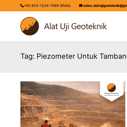
Skip
+62 823-1234-7066 (Rizki)
sales.alatujigeoteknik@g
to
content
ALATUJIGEOTEKNIK.COM
DISTRIBUTOR
INSTRUMENT
&
JASA
MONITORING
Tag:
Piezometer Untuk Tamban
GEOTEKNIK