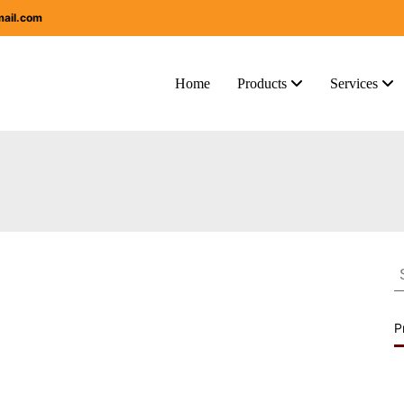
mail.com
Home
Products
Services
S
f
P