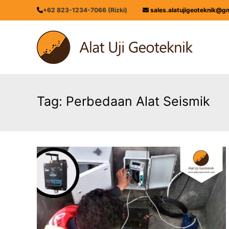
Skip
+62 823-1234-7066 (Rizki)
sales.alatujigeoteknik@g
to
content
ALATUJIGEOTEKNIK.COM
DISTRIBUTOR
INSTRUMENT
&
JASA
MONITORING
Tag:
Perbedaan Alat Seismik
GEOTEKNIK