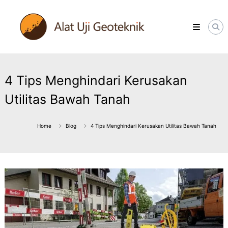
Skip
ALATUJIGEOTEKNIK.COM
to
DISTRIBUTOR
content
INSTRUMENT
&
JASA
MONITORING
GEOTEKNIK
4 Tips Menghindari Kerusakan
Utilitas Bawah Tanah
Home
Blog
4 Tips Menghindari Kerusakan Utilitas Bawah Tanah