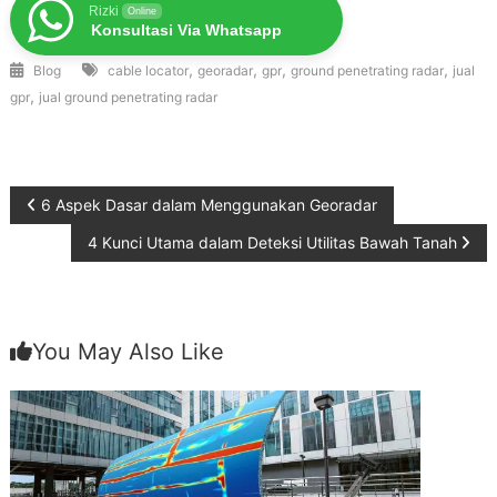
Rizki
Online
Konsultasi Via Whatsapp
,
,
,
,
Blog
cable locator
georadar
gpr
ground penetrating radar
jual
,
gpr
jual ground penetrating radar
Post
6 Aspek Dasar dalam Menggunakan Georadar
4 Kunci Utama dalam Deteksi Utilitas Bawah Tanah
navigation
You May Also Like