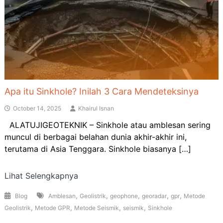
Apa itu Sinkhole? Inilah 3 Cara Mendeteksinya
October 14, 2025
Khairul Isnan
ALATUJIGEOTEKNIK – Sinkhole atau amblesan sering
muncul di berbagai belahan dunia akhir-akhir ini,
terutama di Asia Tenggara. Sinkhole biasanya […]
Lihat Selengkapnya
,
,
,
,
,
Blog
Amblesan
Geolistrik
geophone
georadar
gpr
Metode
,
,
,
,
Geolistrik
Metode GPR
Metode Seismik
seismik
Sinkhole