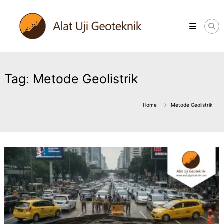
Skip
ALATUJIGEOTEKNIK.COM
to
DISTRIBUTOR
content
INSTRUMENT
&
JASA
MONITORING
GEOTEKNIK
Tag:
Metode Geolistrik
Home
Metode Geolistrik