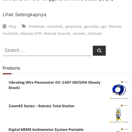
Lihat Selengkapnya
,
,
,
,
,
Blog
Amblesan
Geolistrik
geophone
georadar
gpr
Metode
,
,
,
,
Geolistrik
Metode GPR
Metode Seismik
seismik
Sinkhole
Search
Search
for:
Products
Vibrating Wire Piezometer GV-2407 GEOVAN (Ready
Stock)
Zoom95 Series – Robotic Total Station
Digital MEMS Inclinometer System Portable