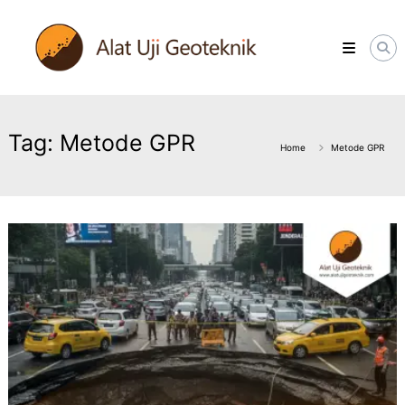
Skip
ALATUJIGEOTEKNIK.COM
to
DISTRIBUTOR
content
INSTRUMENT
&
JASA
MONITORING
GEOTEKNIK
Tag:
Metode GPR
Home
Metode GPR