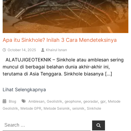
Apa itu Sinkhole? Inilah 3 Cara Mendeteksinya
October 14, 2025
Khairul Isnan
ALATUJIGEOTEKNIK – Sinkhole atau amblesan sering
muncul di berbagai belahan dunia akhir-akhir ini,
terutama di Asia Tenggara. Sinkhole biasanya […]
Lihat Selengkapnya
,
,
,
,
,
Blog
Amblesan
Geolistrik
geophone
georadar
gpr
Metode
,
,
,
,
Geolistrik
Metode GPR
Metode Seismik
seismik
Sinkhole
Search
Search
for: